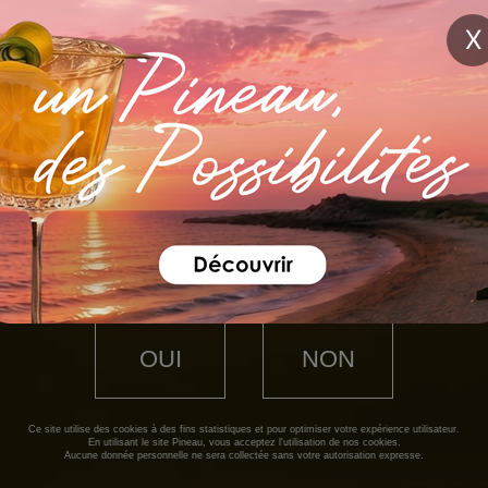
X
ÊTES-VOUS MAJEUR ?
VOUS N'AVEZ PAS
OUI
NON
L'ÂGE REQUIS POUR
ACCÉDER AU SITE
Ce site utilise des cookies à des fins statistiques et pour optimiser votre expérience utilisateur.
En utilisant le site Pineau, vous acceptez l'utilisation de nos cookies.
Aucune donnée personnelle ne sera collectée sans votre autorisation expresse.