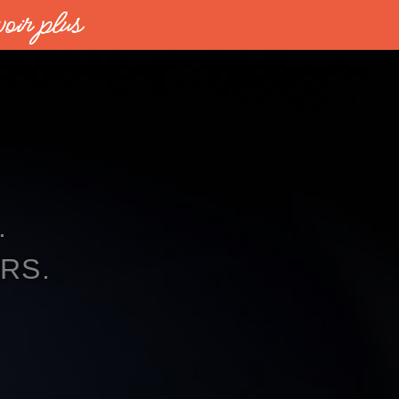
.
RS.