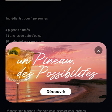
Ingrédients : pour 4 personnes
4 pigeons plumés
4 tranches de pain d’épice
10 gr de réglisse sans sucre
20 cl de Pineau des Charentes Rosé
X
Huile d’olive
Sel et Poivre
Pour le fond :
1 oignon
1 carotte
1 gousse d’ail
Recette :
Désosser les pigeons, réserver les cuisses et les suprêmes.