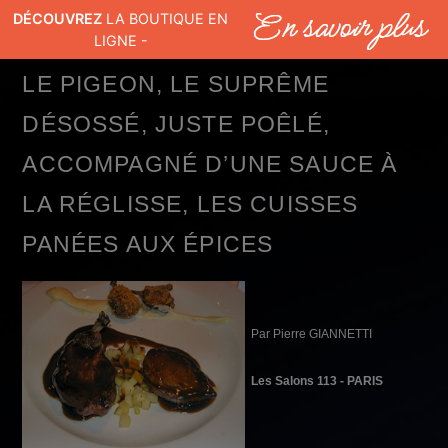
DÉCOUVREZ
LA BOUTIQUE EN
Comité National du Pineau des Charentes (en)
LIGNE -
LE PIGEON, LE SUPRÊME
DÉSOSSÉ, JUSTE POÊLÉ,
ACCOMPAGNÉ D’UNE SAUCE À
LA RÉGLISSE, LES CUISSES
PANÉES AUX ÉPICES
Par Pierre GIANNETTI
Les Salons 113 - PARIS